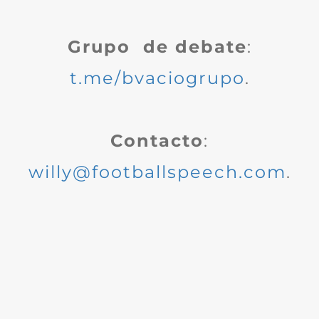
Grupo de debate
:
t.me/bvaciogrupo
.
Contacto
:
willy@footballspeech.com
.