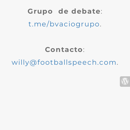
Grupo de debate
:
t.me/bvaciogrupo
.
Contacto
:
willy@footballspeech.com
.