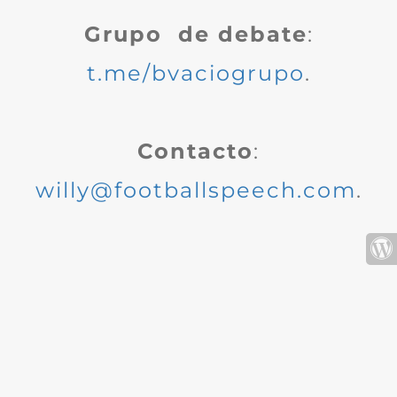
Grupo de debate
:
t.me/bvaciogrupo
.
Contacto
:
willy@footballspeech.com
.