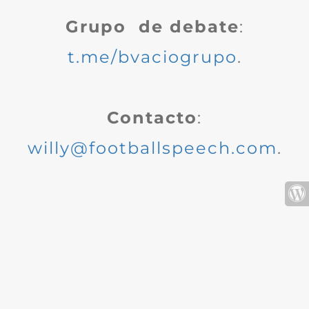
Grupo de debate
:
t.me/bvaciogrupo
.
Contacto
:
willy@footballspeech.com
.