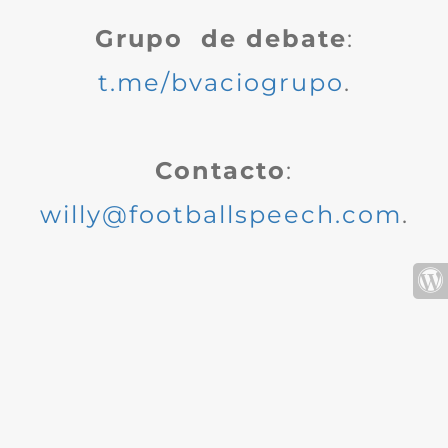
Grupo de debate
:
t.me/bvaciogrupo
.
Contacto
:
willy@footballspeech.com
.