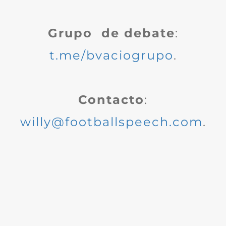
Grupo de debate
:
t.me/bvaciogrupo
.
Contacto
:
willy@footballspeech.com
.