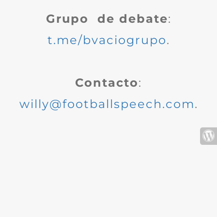
Grupo de debate
:
t.me/bvaciogrupo
.
Contacto
:
willy@footballspeech.com
.