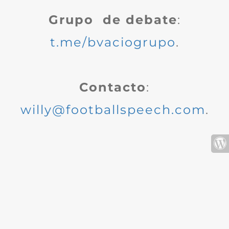
Grupo de debate
:
t.me/bvaciogrupo
.
Contacto
:
willy@footballspeech.com
.