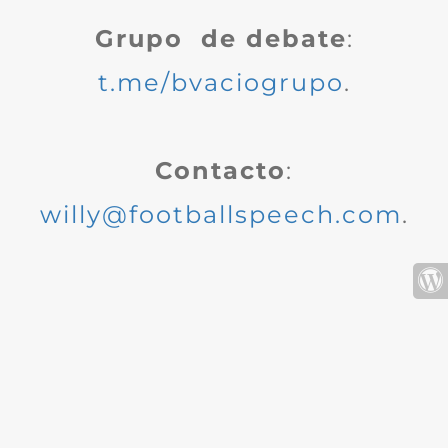
Grupo de debate
:
t.me/bvaciogrupo
.
Contacto
:
willy@footballspeech.com
.