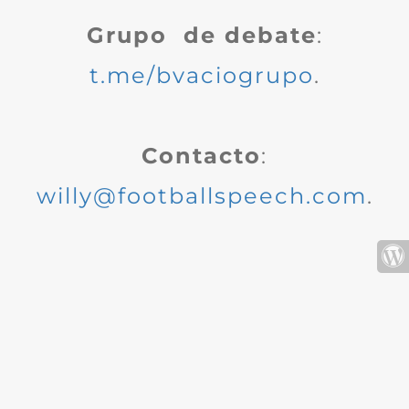
Grupo de debate
:
t.me/bvaciogrupo
.
Contacto
:
willy@footballspeech.com
.