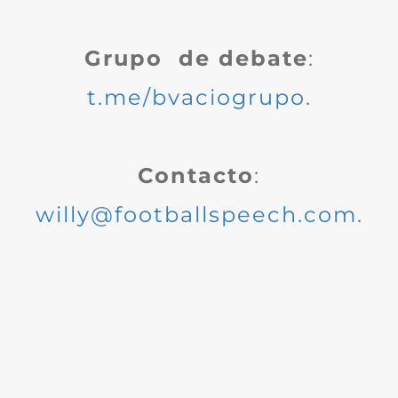
Grupo de debate
:
t.me/bvaciogrupo
.
Contacto
:
willy@footballspeech.com
.