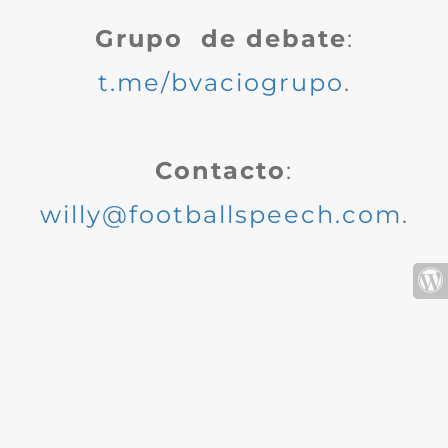
Grupo de debate
:
t.me/bvaciogrupo
.
Contacto
:
willy@footballspeech.com
.