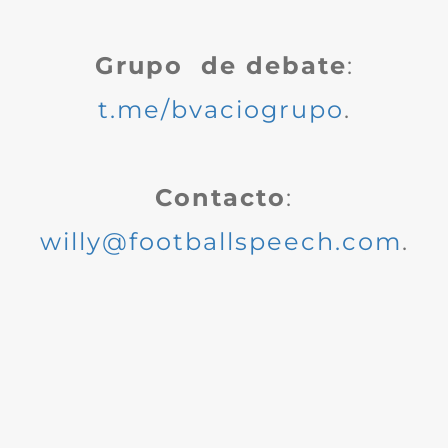
Grupo de debate
:
t.me/bvaciogrupo
.
Contacto
:
willy@footballspeech.com
.