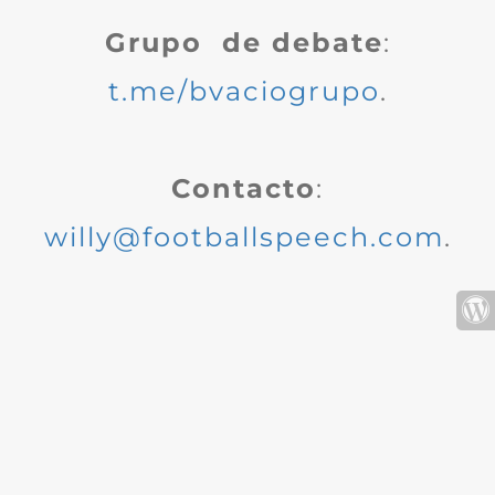
Grupo de debate
:
t.me/bvaciogrupo
.
Contacto
:
willy@footballspeech.com
.