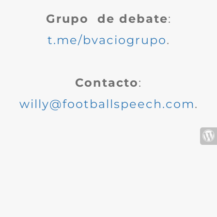
Grupo de debate
:
t.me/bvaciogrupo
.
Contacto
:
willy@footballspeech.com
.