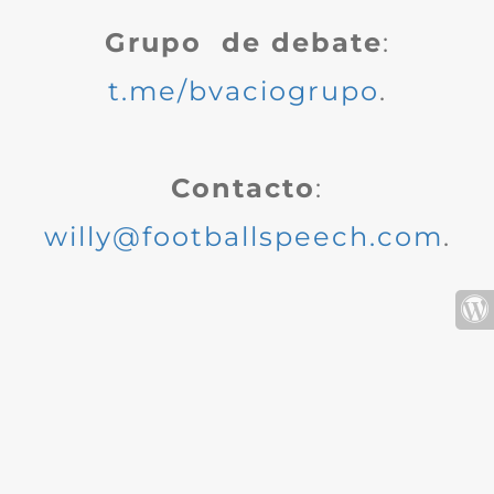
Grupo de debate
:
t.me/bvaciogrupo
.
Contacto
:
willy@footballspeech.com
.