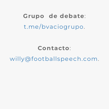
Grupo de debate
:
t.me/bvaciogrupo
.
Contacto
:
willy@footballspeech.com
.