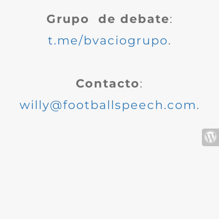
Grupo de debate
:
t.me/bvaciogrupo
.
Contacto
:
willy@footballspeech.com
.