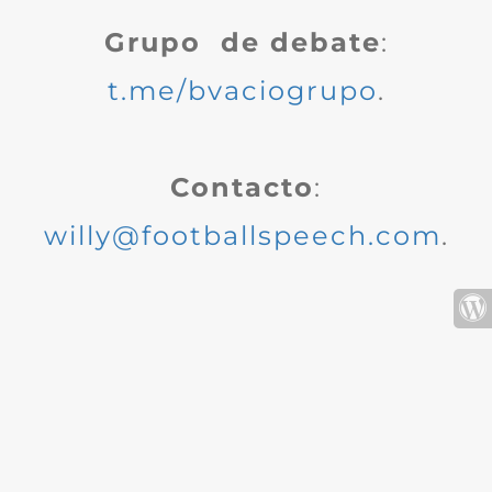
Grupo de debate
:
t.me/bvaciogrupo
.
Contacto
:
willy@footballspeech.com
.