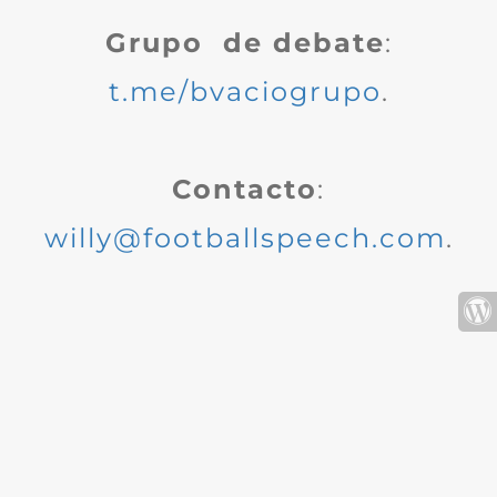
Grupo de debate
:
t.me/bvaciogrupo
.
Contacto
:
willy@footballspeech.com
.