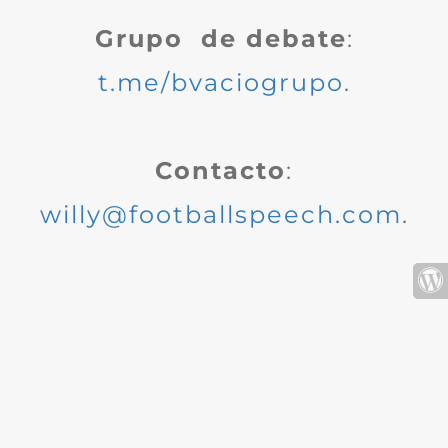
Grupo de debate
:
t.me/bvaciogrupo
.
Contacto
:
willy@footballspeech.com
.