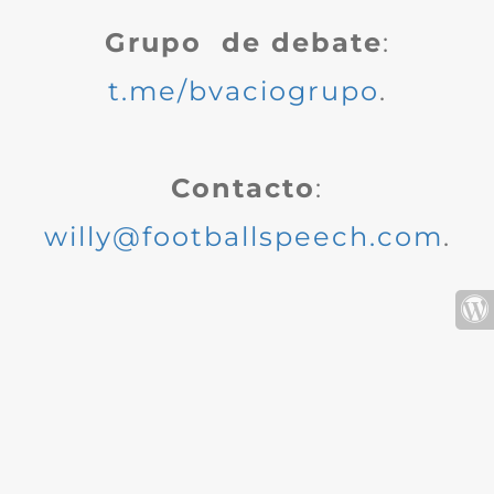
Grupo de debate
:
t.me/bvaciogrupo
.
Contacto
:
willy@footballspeech.com
.