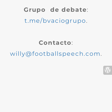
Grupo de debate
:
t.me/bvaciogrupo
.
Contacto
:
willy@footballspeech.com
.