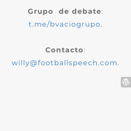
Grupo de debate
:
t.me/bvaciogrupo
.
Contacto
:
willy@footballspeech.com
.