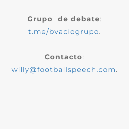
Grupo de debate
:
t.me/bvaciogrupo
.
Contacto
:
willy@footballspeech.com
.