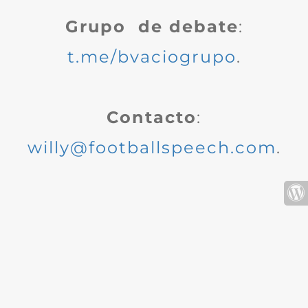
Grupo de debate
:
t.me/bvaciogrupo
.
Contacto
:
willy@footballspeech.com
.