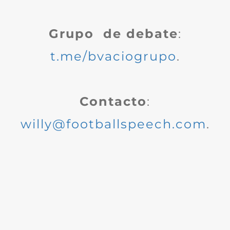
Grupo de debate
:
t.me/bvaciogrupo
.
Contacto
:
willy@footballspeech.com
.