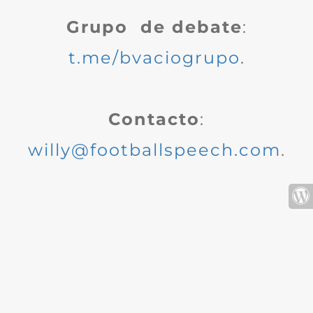
Grupo de debate
:
t.me/bvaciogrupo
.
Contacto
:
willy@footballspeech.com
.