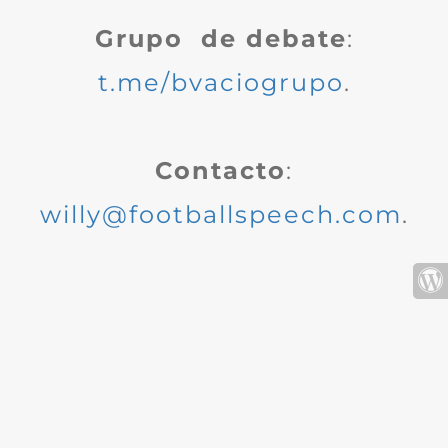
Grupo de debate
:
t.me/bvaciogrupo
.
Contacto
:
willy@footballspeech.com
.