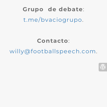
Grupo de debate
:
t.me/bvaciogrupo
.
Contacto
:
willy@footballspeech.com
.