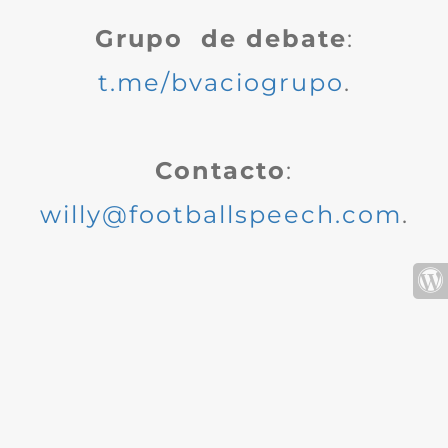
Grupo de debate
:
t.me/bvaciogrupo
.
Contacto
:
willy@footballspeech.com
.