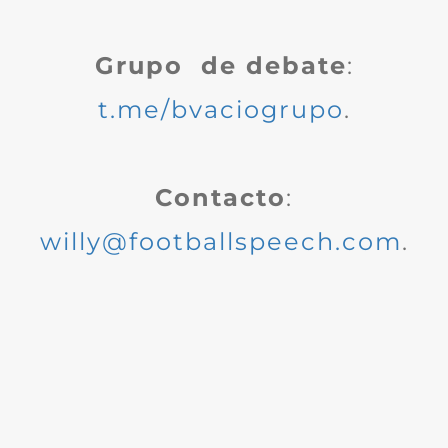
Grupo de debate
:
t.me/bvaciogrupo
.
Contacto
:
willy@footballspeech.com
.