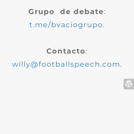
Grupo de debate
:
t.me/bvaciogrupo
.
Contacto
:
willy@footballspeech.com
.