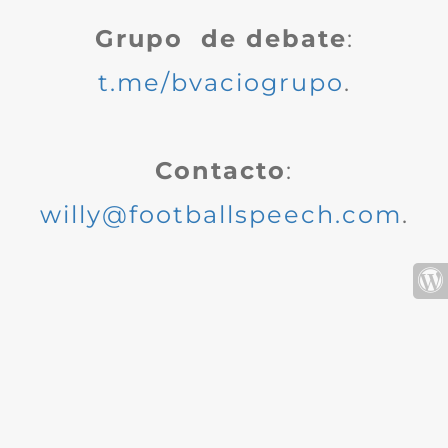
Grupo de debate
:
t.me/bvaciogrupo
.
Contacto
:
willy@footballspeech.com
.