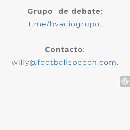
Grupo de debate
:
t.me/bvaciogrupo
.
Contacto
:
willy@footballspeech.com
.