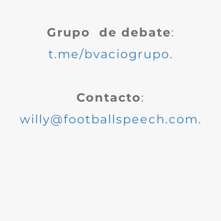
Grupo de debate
:
t.me/bvaciogrupo
.
Contacto
:
willy@footballspeech.com
.