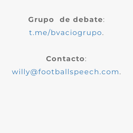
Grupo de debate
:
t.me/bvaciogrupo
.
Contacto
:
willy@footballspeech.com
.