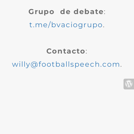
Grupo de debate
:
t.me/bvaciogrupo
.
Contacto
:
willy@footballspeech.com
.