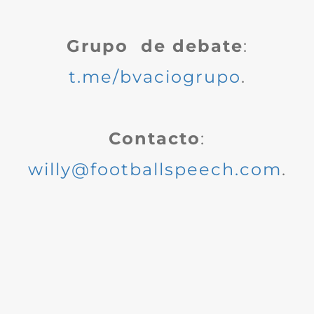
Grupo de debate
:
t.me/bvaciogrupo
.
Contacto
:
willy@footballspeech.com
.