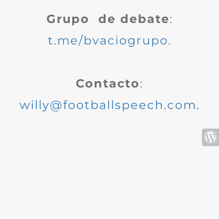
Grupo de debate
:
t.me/bvaciogrupo
.
Contacto
:
willy@footballspeech.com
.