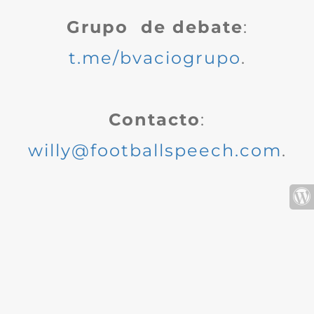
Grupo de debate
:
t.me/bvaciogrupo
.
Contacto
:
willy@footballspeech.com
.