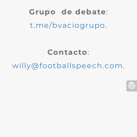
Grupo de debate
:
t.me/bvaciogrupo
.
Contacto
:
willy@footballspeech.com
.