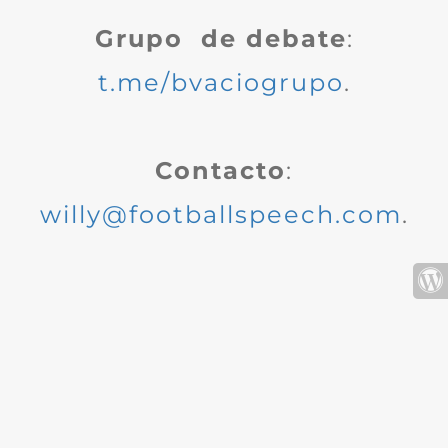
Grupo de debate
:
t.me/bvaciogrupo
.
Contacto
:
willy@footballspeech.com
.