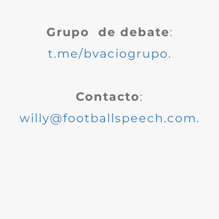
Grupo de debate
:
t.me/bvaciogrupo
.
Contacto
:
willy@footballspeech.com
.