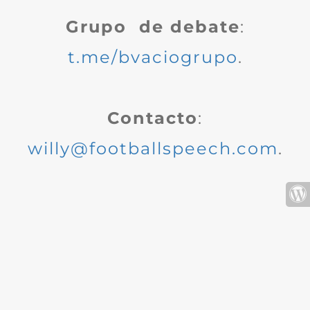
Grupo de debate
:
t.me/bvaciogrupo
.
Contacto
:
willy@footballspeech.com
.