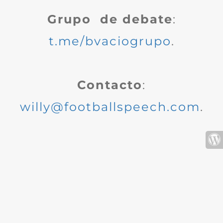
Grupo de debate
:
t.me/bvaciogrupo
.
Contacto
:
willy@footballspeech.com
.