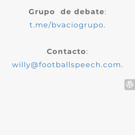
Grupo de debate
:
t.me/bvaciogrupo
.
Contacto
:
willy@footballspeech.com
.