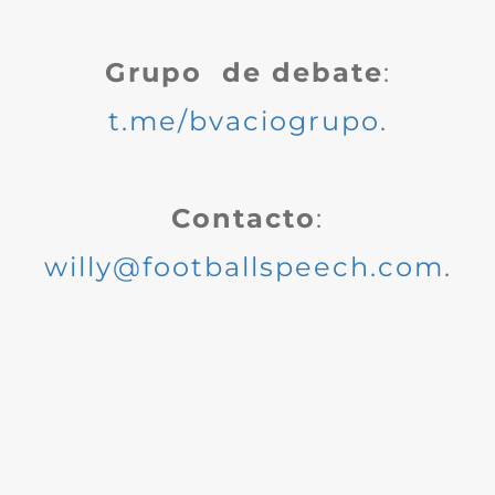
Grupo de debate
:
t.me/bvaciogrupo
.
Contacto
:
willy@footballspeech.com
.