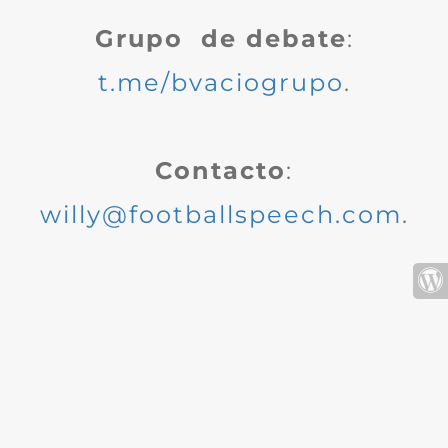
Grupo de debate
:
t.me/bvaciogrupo
.
Contacto
:
willy@footballspeech.com
.