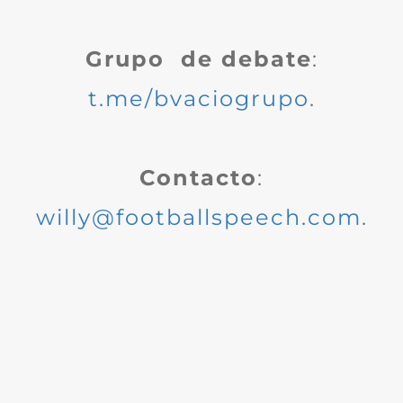
Grupo de debate
:
t.me/bvaciogrupo
.
Contacto
:
willy@footballspeech.com
.